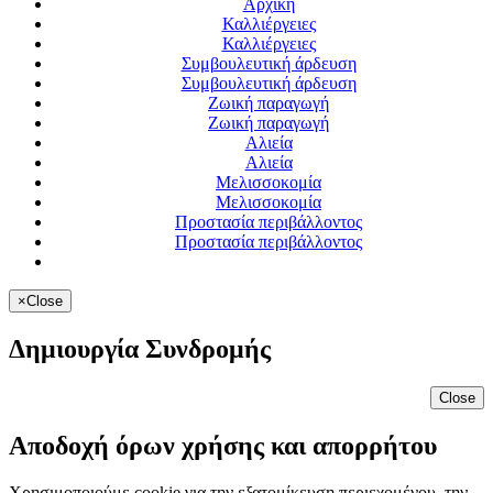
Αρχική
Καλλιέργειες
Καλλιέργειες
Συμβουλευτική άρδευση
Συμβουλευτική άρδευση
Ζωική παραγωγή
Ζωική παραγωγή
Αλιεία
Αλιεία
Μελισσοκομία
Μελισσοκομία
Προστασία περιβάλλοντος
Προστασία περιβάλλοντος
×
Close
Δημιουργία Συνδρομής
Close
Αποδοχή όρων χρήσης και απορρήτου
Χρησιμοποιούμε cookie για την εξατομίκευση περιεχομένου, την