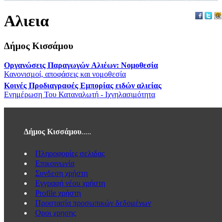
Αλιεια
Δήμος Κισσάμου
Οργανώσεις Παραγωγών Aλιέων: Νομοθεσία
Κανονισμοί, αποφάσεις και νομοθεσία
Κοινές Προδιαγραφές Εμπορίας ειδών αλιείας
Ενημέρωση Του Καταναλωτή - Ιχνηλασιμότητα
Δήμος Κισσάμου
.....
Πληροφορίες σελιδας
Eπικοινωνία
Συνδεση χρήστη
Εγγραφή νέου χρήστη
Profile χρήστη
Προστασία προσωπικών δεδομένων
Οροι χρησης