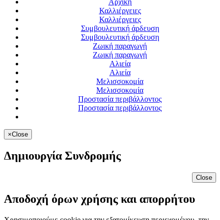
Αρχική
Καλλιέργειες
Καλλιέργειες
Συμβουλευτική άρδευση
Συμβουλευτική άρδευση
Ζωική παραγωγή
Ζωική παραγωγή
Αλιεία
Αλιεία
Μελισσοκομία
Μελισσοκομία
Προστασία περιβάλλοντος
Προστασία περιβάλλοντος
×
Close
Δημιουργία Συνδρομής
Close
Αποδοχή όρων χρήσης και απορρήτου
Χρησιμοποιούμε cookie για την εξατομίκευση περιεχομένου, την