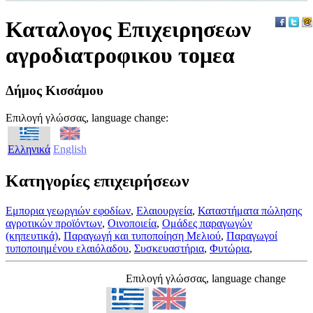
Καταλογος Επιχειρησεων
αγροδιατροφικου τομεα
Δήμος Κισσάμου
Επιλογή γλώσσας, language change:
Ελληνικά
English
Κατηγορίες επιχειρήσεων
Eμπορια γεωργιών εφοδίων
,
Ελαιουργεία
,
Καταστήματα πώλησης
αγροτικών προϊόντων
,
Οινοποιεία
,
Ομάδες παραγωγών
(κηπευτικά)
,
Παραγωγή και τυποποίηση Μελιού
,
Παραγωγοί
τυποποιημένου ελαιόλαδου
,
Συσκευαστήρια
,
Φυτώρια
,
Επιλογή γλώσσας, language change