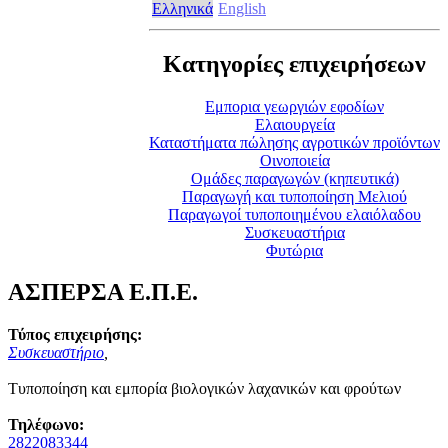
Ελληνικά
English
Κατηγορίες επιχειρήσεων
Eμπορια γεωργιών εφοδίων
Ελαιουργεία
Καταστήματα πώλησης αγροτικών προϊόντων
Οινοποιεία
Ομάδες παραγωγών (κηπευτικά)
Παραγωγή και τυποποίηση Μελιού
Παραγωγοί τυποποιημένου ελαιόλαδου
Συσκευαστήρια
Φυτώρια
ΑΣΠΕΡΣΑ Ε.Π.Ε.
Τύπος επιχειρήσης:
Συσκευαστήριο
,
Τυποποίηση και εμπορία βιολογικών λαχανικών και φρούτων
Τηλέφωνο:
2822083344