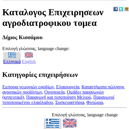
Καταλογος Επιχειρησεων
αγροδιατροφικου τομεα
Δήμος Κισσάμου
Επιλογή γλώσσας, language change:
Ελληνικά
English
Κατηγορίες επιχειρήσεων
Eμπορια γεωργιών εφοδίων
,
Ελαιουργεία
,
Καταστήματα πώλησης
αγροτικών προϊόντων
,
Οινοποιεία
,
Ομάδες παραγωγών
(κηπευτικά)
,
Παραγωγή και τυποποίηση Μελιού
,
Παραγωγοί
τυποποιημένου ελαιόλαδου
,
Συσκευαστήρια
,
Φυτώρια
,
Επιλογή γλώσσας, language change