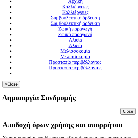
Αρχική
Καλλιέργειες
Καλλιέργειες
Συμβουλευτική άρδευση
Συμβουλευτική άρδευση
Ζωική παραγωγή
Ζωική παραγωγή
Αλιεία
Αλιεία
Μελισσοκομία
Μελισσοκομία
Προστασία περιβάλλοντος
Προστασία περιβάλλοντος
×
Close
Δημιουργία Συνδρομής
Close
Αποδοχή όρων χρήσης και απορρήτου
Χρησιμοποιούμε cookie για την εξατομίκευση περιεχομένου, την