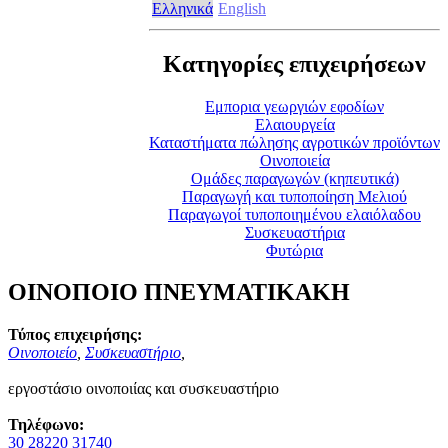
Ελληνικά
English
Κατηγορίες επιχειρήσεων
Eμπορια γεωργιών εφοδίων
Ελαιουργεία
Καταστήματα πώλησης αγροτικών προϊόντων
Οινοποιεία
Ομάδες παραγωγών (κηπευτικά)
Παραγωγή και τυποποίηση Μελιού
Παραγωγοί τυποποιημένου ελαιόλαδου
Συσκευαστήρια
Φυτώρια
ΟΙΝΟΠΟΙΟ ΠΝΕΥΜΑΤΙΚΑΚΗ
Τύπος επιχειρήσης:
Οινοποιείο
,
Συσκευαστήριο
,
εργοστάσιο οινοποιίας και συσκευαστήριο
Τηλέφωνο:
30 28220 31740