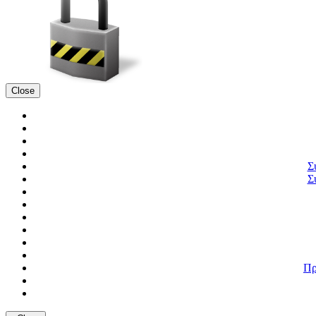
Close
Σ
Σ
Πρ