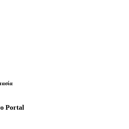
τασία
ο Portal