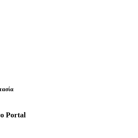
τασία
ο Portal