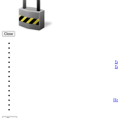
Close
Σ
Σ
Πρ